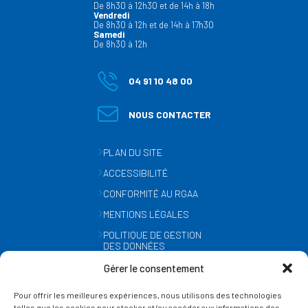
De 8h30 à 12h30 et de 14h à 18h
Vendredi
De 8h30 à 12h et de 14h à 17h30
Samedi
De 8h30 à 12h
04 91 10 48 00
NOUS CONTACTER
PLAN DU SITE
ACCESSIBILITÉ
CONFORMITÉ AU RGAA
MENTIONS LÉGALES
POLITIQUE DE GESTION
DES DONNÉES
PERSONNELLES
Gérer le consentement
MÉTÉO
Pour offrir les meilleures expériences, nous utilisons des technologies
GESTION DES COOKIES
telles que les cookies pour stocker et/ou accéder aux informations des