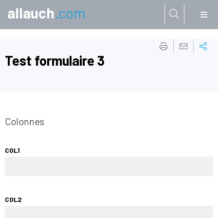
allauch
.com
Aller à:
Test formulaire 3
Colonnes
COL1
COL2