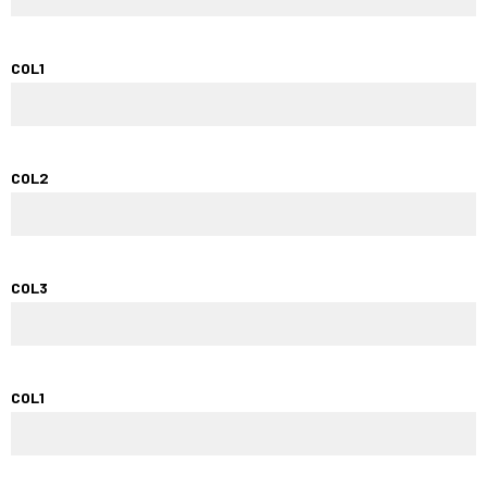
COL1
COL2
COL3
COL1