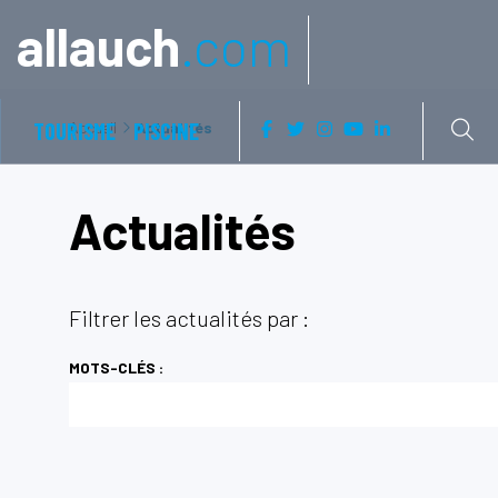
Aller à:
allauch
.com
TOURISME
Accueil
PISCINE
Actualités
Actualités
Filtrer les actualités par :
MOTS-CLÉS :