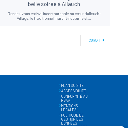
belle soirée à Allauch
Rendez-vous estival incontournable au cœur d'Allauch-
Village, le traditionnel marché nocturne et...
SUIVANT
PLAN DU SITE
ACCESSIBILITÉ
CONFORMITÉ AU
RGAA
MENTIONS
LÉGALES
POLITIQUE DE
GESTION DES
DONNÉES
PERSONNELLES