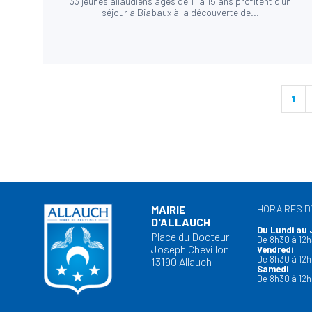
33 jeunes allaudiens âgés de 11 à 15 ans profitent d’un
séjour à Biabaux à la découverte de...
1
MAIRIE
HORAIRES D
D'ALLAUCH
Du Lundi au 
Place du Docteur
De 8h30 à 12h
Joseph Chevillon
Vendredi
De 8h30 à 12h
13190 Allauch
Samedi
De 8h30 à 12h