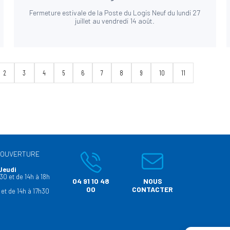
Fermeture estivale de la Poste du Logis Neuf du lundi 27
juillet au vendredi 14 août.
2
3
4
5
6
7
8
9
10
11
’OUVERTURE
Jeudi
30 et de 14h à 18h
04 91 10 48
NOUS
00
CONTACTER
 et de 14h à 17h30