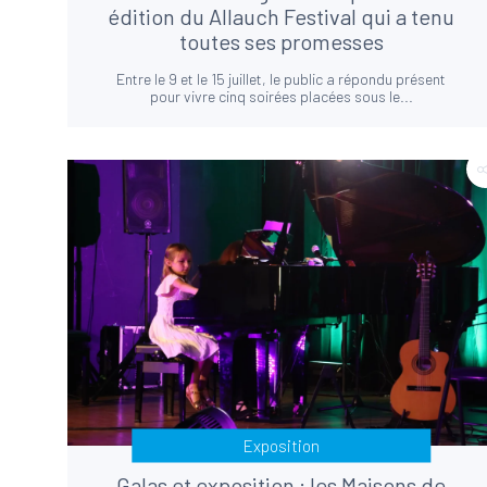
édition du Allauch Festival qui a tenu
toutes ses promesses
Entre le 9 et le 15 juillet, le public a répondu présent
pour vivre cinq soirées placées sous le...
Exposition
Galas et exposition : les Maisons de