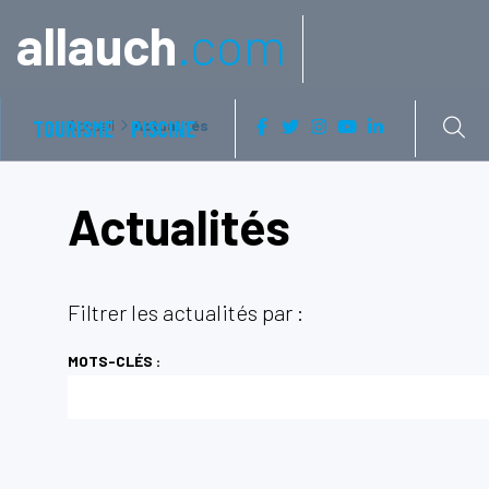
Aller à:
allauch
.com
TOURISME
Accueil
PISCINE
Actualités
Actualités
Filtrer les actualités par :
MOTS-CLÉS :