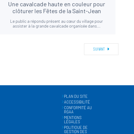
Une cavalcade haute en couleur pour
clôturer les Fêtes de la Saint-Jean
Le public a répondu présent au cœur du village pour
assister à la grande cavalcade organisée dans...
SUIVANT
PLAN DU SITE
ACCESSIBILITÉ
CONFORMITÉ AU
RGAA
MENTIONS
LÉGALES
POLITIQUE DE
GESTION DES