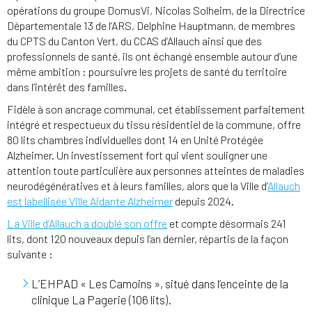
opérations du groupe DomusVi, Nicolas Solheim, de la Directrice
Départementale 13 de l’ARS, Delphine Hauptmann, de membres
du CPTS du Canton Vert, du CCAS d’Allauch ainsi que des
professionnels de santé, ils ont échangé ensemble autour d’une
même ambition : poursuivre les projets de santé du territoire
dans l’intérêt des familles.
Fidèle à son ancrage communal, cet établissement parfaitement
intégré et respectueux du tissu résidentiel de la commune, offre
80 lits chambres individuelles dont 14 en Unité Protégée
Alzheimer. Un investissement fort qui vient souligner une
attention toute particulière aux personnes atteintes de maladies
neurodégénératives et à leurs familles, alors que la Ville d’
Allauch
est labellisée Ville Aidante Alzheimer
depuis 2024.
La Ville d’Allauch a doublé son offre
et compte désormais 241
lits, dont 120 nouveaux depuis l’an dernier, répartis de la façon
suivante :
L’EHPAD « Les Camoins », situé dans l’enceinte de la
clinique La Pagerie (106 lits).