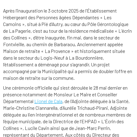
Après l’inauguration le 3 octobre 2025 de l’Établissement
Hébergeant des Personnes âgées Dépendantes « Les
Camoins », situé à Pié d’Autry, au cœur du Pôle Gérontologique
de La Pagerie, c’est au tour de la résidence médicalisée « L’écrin
des Collines », d’être inaugurée, fin mai, dans le secteur de
Fontvieille, au chemin de Barbaraou. Anciennement appelée
Maison de retraite « La Provence » et historiquement située
dans le secteur du Logis-Neuf à La Bourdonnière,
l’établissement a déménagé pour s’agrandir. Un projet
accompagné par la Municipalité qui a permis de doubler l’offre en
maison de retraite sur la commune.
Une cérémonie officielle qui s’est déroulée le 28 mai dernier en
présence notamment de Monsieur Le Maire et Conseiller
Départemental
Lionel de Cala
, de l’Adjointe déléguée à la Santé,
Marie-Christine Ciannarella, d’Aurélie Trichaud-Pirani, Adjointe
déléguée au lien intergénérationnel et de nombreux membres de
l’équipe municipale, de la Directrice de l’EHPAD « L’Écrin des
Collines », Lucile Cavin ainsi que de Jean-Marc Perrin,
représentant du Département. Aux côtés du Directeur des