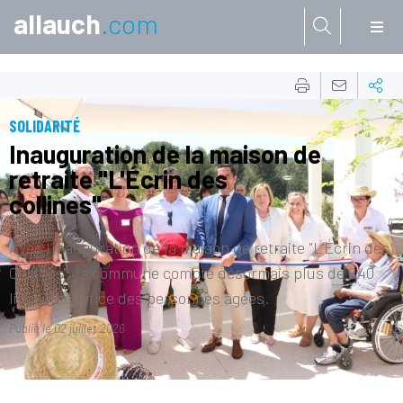
allauch
.com
Aller à:
SOLIDARITÉ
Inauguration de la maison de
retraite "L'Écrin des
collines"
Avec l’inauguration de la maison de retraite "L’Écrin des
Collines", la commune compte désormais plus de 240
lits au bénéfice des personnes âgées.
Publié le
02 juillet 2026