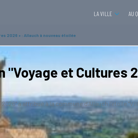
LA VILLE
AU 
res 2026 » : Allauch à nouveau étoilée
n "Voyage et Cultures 2
026" a attribué à la commune d’Allauch l’étoile "Ville