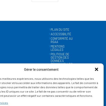
PLAN DU SITE
ACCESSIBILITÉ
CONFORMITÉ AU
RGAA
MENTIONS
LÉGALES
POLITIQUE DE
GESTION DES
DONNÉES
PERSONNELLES
MÉTÉO
Gérer le consentement
GESTION DES
COOKIES
les meilleures expériences, nous utilisons des technologies telles que les
 stocker et/ou accéder aux informations des appareils. Le fait de consentir à
ogies nous permettra de traiter des données telles que le comportement de
 les ID uniques sur ce site. Le fait de ne pas consentir ou de retirer son
 peut avoir un effet négatif sur certaines caractéristiques et fonctions.
rvices