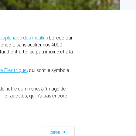
l’esplanade des moulins
bercée par
rovence… sans oublier nos 4000
 l’authenticité, au patrimoine et à la
ine Électrique
, qui sont le symbole
 de notre commune, à l’image de
ille facettes, qui n’a pas encore
SUIVANT