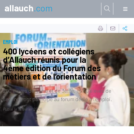
allauch
.com
Aller à:
EMPLOI
400 lycéens et collégiens
d’Allauch réunis pour la
4ème édition du Forum des
métiers et de l’orientation
290 élèves de 4ème et de 3ème, et 110 élèves de
seconde ont participé au forum dédié à l'emploi.
Publié le
16 février 2026