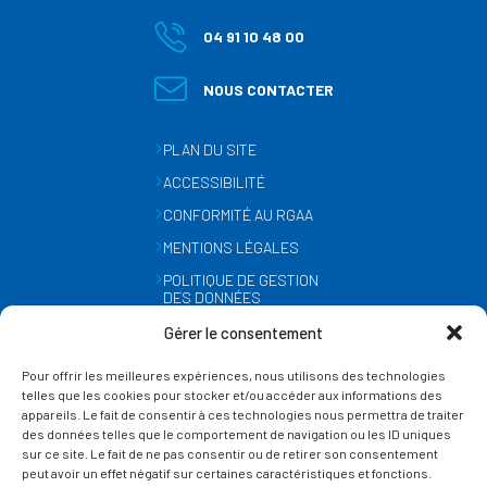
04 91 10 48 00
NOUS CONTACTER
PLAN DU SITE
ACCESSIBILITÉ
CONFORMITÉ AU RGAA
MENTIONS LÉGALES
POLITIQUE DE GESTION
DES DONNÉES
PERSONNELLES
Gérer le consentement
MÉTÉO
Pour offrir les meilleures expériences, nous utilisons des technologies
GESTION DES COOKIES
telles que les cookies pour stocker et/ou accéder aux informations des
appareils. Le fait de consentir à ces technologies nous permettra de traiter
des données telles que le comportement de navigation ou les ID uniques
SUIVEZ-NOUS
sur ce site. Le fait de ne pas consentir ou de retirer son consentement
SUR LES RÉSEAUX
peut avoir un effet négatif sur certaines caractéristiques et fonctions.