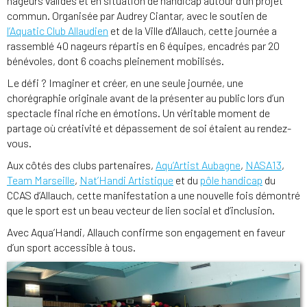
nageurs valides et en situation de handicap autour d’un projet
commun. Organisée par Audrey Ciantar, avec le soutien de
l’Aquatic Club Allaudien
et de la Ville d’Allauch, cette journée a
rassemblé 40 nageurs répartis en 6 équipes, encadrés par 20
bénévoles, dont 6 coachs pleinement mobilisés.
Le défi ? Imaginer et créer, en une seule journée, une
chorégraphie originale avant de la présenter au public lors d’un
spectacle final riche en émotions. Un véritable moment de
partage où créativité et dépassement de soi étaient au rendez-
vous.
Aux côtés des clubs partenaires,
Aqu’Artist Aubagne
,
NASA13
,
Team Marseille
,
Nat’Handi Artistique
et du
pôle handicap
du
CCAS d’Allauch, cette manifestation a une nouvelle fois démontré
que le sport est un beau vecteur de lien social et d’inclusion.
Avec Aqua’Handi, Allauch confirme son engagement en faveur
d’un sport accessible à tous.