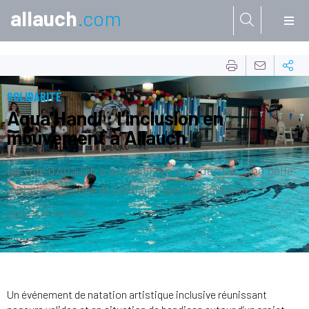
allauch
.com
Aller à:
SOLIDARITÉ
Aqua’Handi : l’inclusion en
mouvement à Allauch
La Ville d’Allauch a accueilli, en avril dernier, une belle
initiative sportive et solidaire avec Aqua’Handi.
Publié le
16 mai 2026
Un événement de natation artistique inclusive réunissant