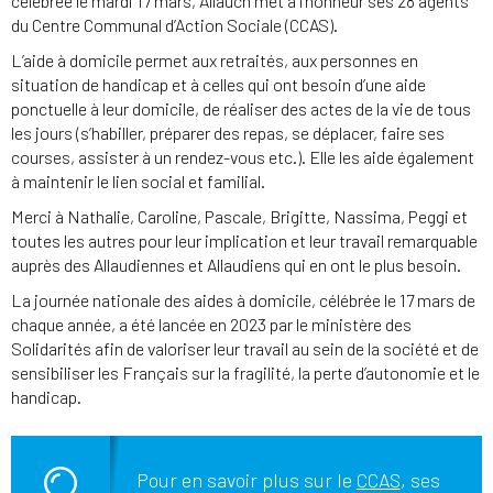
célébrée le mardi 17 mars, Allauch met à l’honneur ses 28 agents
du Centre Communal d’Action Sociale (CCAS).
L’aide à domicile permet aux retraités, aux personnes en
situation de handicap et à celles qui ont besoin d’une aide
ponctuelle à leur domicile, de réaliser des actes de la vie de tous
les jours (s’habiller, préparer des repas, se déplacer, faire ses
courses, assister à un rendez-vous etc.). Elle les aide également
à maintenir le lien social et familial.
Merci à Nathalie, Caroline, Pascale, Brigitte, Nassima, Peggi et
toutes les autres pour leur implication et leur travail remarquable
auprès des Allaudiennes et Allaudiens qui en ont le plus besoin.
La journée nationale des aides à domicile, célébrée le 17 mars de
chaque année, a été lancée en 2023 par le ministère des
Solidarités afin de valoriser leur travail au sein de la société et de
sensibiliser les Français sur la fragilité, la perte d’autonomie et le
handicap.
Pour en savoir plus sur le
CCAS
, ses