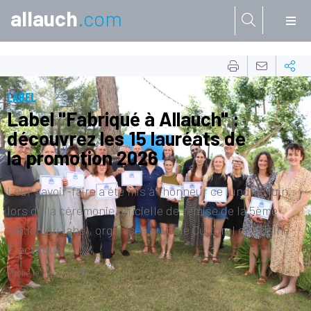
allauch
.com
Aller à:
LABEL
Label "Fabriqué à Allauch" :
découvrez les 15 lauréats de
la promotion 2026
Leur savoir-faire a été mis à l’honneur ce lundi 15 juin,
lors de la cérémonie officielle de remise de la 5ème
édition du label, organisée au Pôle Culturel de l’Usine
Électrique.
Publié le
16 juin 2026