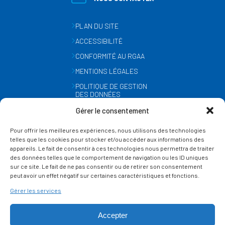
PLAN DU SITE
ACCESSIBILITÉ
CONFORMITÉ AU RGAA
MENTIONS LÉGALES
POLITIQUE DE GESTION
DES DONNÉES
PERSONNELLES
Gérer le consentement
MÉTÉO
Pour offrir les meilleures expériences, nous utilisons des technologies
GESTION DES COOKIES
telles que les cookies pour stocker et/ou accéder aux informations des
appareils. Le fait de consentir à ces technologies nous permettra de traiter
des données telles que le comportement de navigation ou les ID uniques
SUIVEZ-NOUS
sur ce site. Le fait de ne pas consentir ou de retirer son consentement
SUR LES RÉSEAUX
peut avoir un effet négatif sur certaines caractéristiques et fonctions.
Gérer les services
Accepter