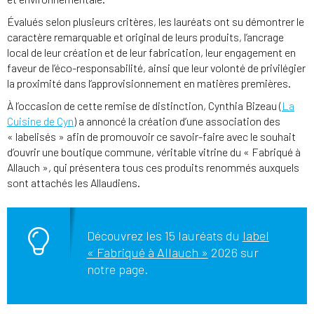
Évalués selon plusieurs critères, les lauréats ont su démontrer le
caractère remarquable et original de leurs produits, l’ancrage
local de leur création et de leur fabrication, leur engagement en
faveur de l’éco-responsabilité, ainsi que leur volonté de privilégier
la proximité dans l’approvisionnement en matières premières.
À l’occasion de cette remise de distinction, Cynthia Bizeau (
La
Cuisine de Cyn
) a annoncé la création d’une association des
« labelisés » afin de promouvoir ce savoir-faire avec le souhait
d’ouvrir une boutique commune, véritable vitrine du « Fabriqué à
Allauch », qui présentera tous ces produits renommés auxquels
sont attachés les Allaudiens.
Découvrez les 15 lauréats du
label
« Fabriqué à Allauch »
2026 sur
notre page.