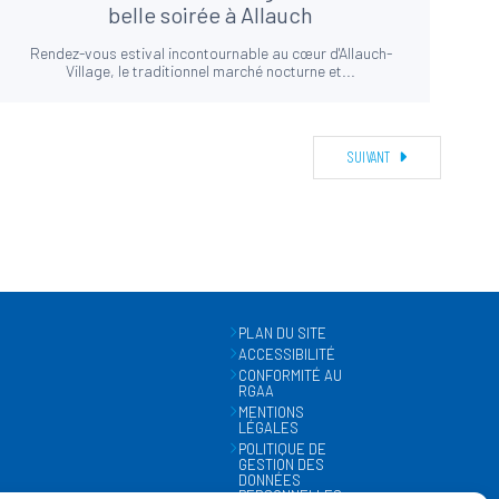
belle soirée à Allauch
Rendez-vous estival incontournable au cœur d'Allauch-
Village, le traditionnel marché nocturne et...
SUIVANT
PLAN DU SITE
ACCESSIBILITÉ
CONFORMITÉ AU
RGAA
MENTIONS
LÉGALES
POLITIQUE DE
GESTION DES
DONNÉES
PERSONNELLES