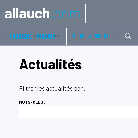
Aller à:
allauch
.com
TOURISME
Accueil
PISCINE
Actualités
Actualités
Filtrer les actualités par :
MOTS-CLÉS :