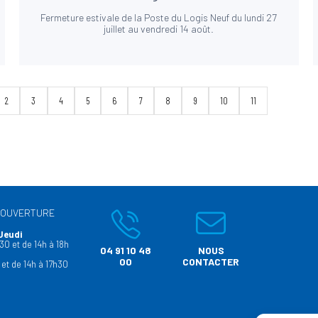
Fermeture estivale de la Poste du Logis Neuf du lundi 27
juillet au vendredi 14 août.
2
3
4
5
6
7
8
9
10
11
’OUVERTURE
Jeudi
30 et de 14h à 18h
04 91 10 48
NOUS
00
CONTACTER
 et de 14h à 17h30