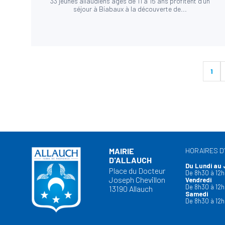
33 jeunes allaudiens âgés de 11 à 15 ans profitent d’un
séjour à Biabaux à la découverte de...
1
MAIRIE
HORAIRES D
D'ALLAUCH
Du Lundi au 
Place du Docteur
De 8h30 à 12h
Joseph Chevillon
Vendredi
De 8h30 à 12h
13190 Allauch
Samedi
De 8h30 à 12h