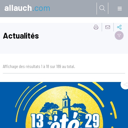
allauch
.com
Aller à:
Actualités
Affichage des résultats 1 à 18 sur 189 au total.