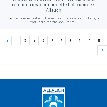
retour en images sur cette belle soirée à
Allauch
Rendez-vous estival incontournable au cœur d'Allauch-Village, le
traditionnel marché nocturne et...
1
2
3
4
5
6
7
8
9
10
11