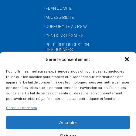
PLAN DU SITE
ACCESSIBILITÉ
CONFORMITÉ AU RGAA
MENTIONS LÉGALES
POLITIQUE DE GESTION
DES DONNÉES
PERSONNELLES
Gérer le consentement
MÉTÉO
Pour offrir les meilleures expériences, nous utilisons des technologies
GESTION DES COOKIES
telles que les cookies pour stocker et/ou accéder aux informations des
appareils. Le fait de consentir à ces technologies nous permettra de traiter
des données telles que le comportement de navigation ou les ID uniques
SUIVEZ-NOUS
sur ce site. Le fait de ne pas consentir ou de retirer son consentement
SUR LES RÉSEAUX
peut avoir un effet négatif sur certaines caractéristiques et fonctions.
Gérer les services
Accepter