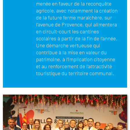
menée en faveur de la reconquête
agricole, avec notamment la création
de la future ferme maraîchère, sur
l’avenue de Provence, qui alimentera
en circuit-court les cantines
scolaires à partir de la fin de l’année.
Une démarche vertueuse qui
contribue à la mise en valeur du
patrimoine, à l’implication citoyenne
et au renforcement de l’attractivité
touristique du territoire communal.