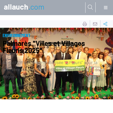
allauch
.com
Aller à:
ENVIRONNEMENT
Palmarès "Villes et Villages
Fleuris 2025"
Allauch officiellement labélisée "2 Fleurs" pour la
première fois de son histoire, ce mardi, à l’Hôtel de la
Région.
Publié le
18 juin 2026