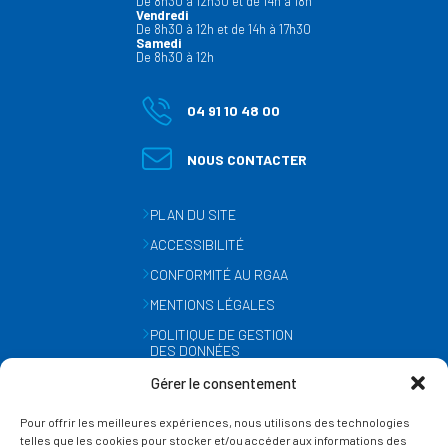
De 8h30 à 12h30 et de 14h à 18h
Vendredi
De 8h30 à 12h et de 14h à 17h30
Samedi
De 8h30 à 12h
04 91 10 48 00
NOUS CONTACTER
PLAN DU SITE
ACCESSIBILITÉ
CONFORMITÉ AU RGAA
MENTIONS LÉGALES
POLITIQUE DE GESTION
DES DONNÉES
PERSONNELLES
Gérer le consentement
MÉTÉO
Pour offrir les meilleures expériences, nous utilisons des technologies
GESTION DES COOKIES
telles que les cookies pour stocker et/ou accéder aux informations des