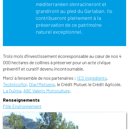
méditerranéen s’enracineront et
grandiront au pied du Garlaban. Ils
contribueront pleinement à la
préservation de ce patrimoine
naturel exceptionnel.
Trois mois d’investissement écoresponsable au cœur de nos 4
000 hectares de collines à préserver pour un acte civique
préventif et curatif devenu incontournable.
Merci à l’ensemble de nos partenaires :
IES Ingrédients
,
Technicoflor
,
Diar/Metsens
, le Crédit Mutuel, le Crédit Agricole,
La Quinta
,
ABC Valerio Motoculture
.
Renseignements
Pôle Environnement