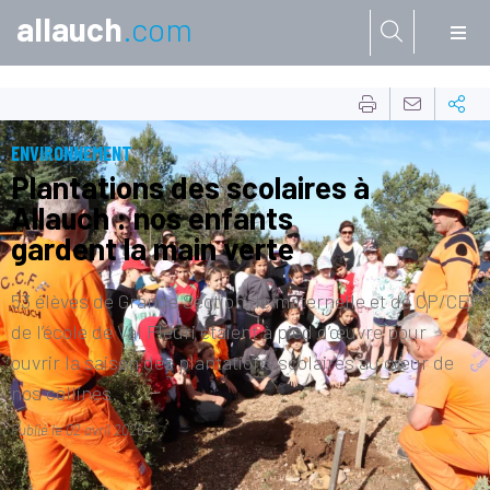
allauch
.com
Aller à:
ENVIRONNEMENT
Plantations des scolaires à
Allauch : nos enfants
gardent la main verte
53 élèves de Grande Section de maternelle et de CP/CE1
de l’école de Val Fleuri étaient à pied d’œuvre pour
ouvrir la saison des plantations scolaires au cœur de
nos collines.
Publié le
02 avril 2026