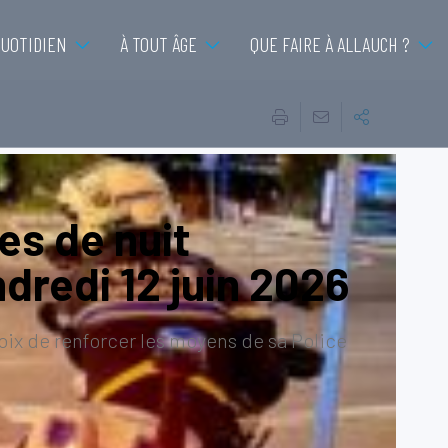
QUOTIDIEN
À TOUT ÂGE
QUE FAIRE À ALLAUCH ?
es de nuit
dredi 12 juin 2026
choix de renforcer les moyens de sa Police