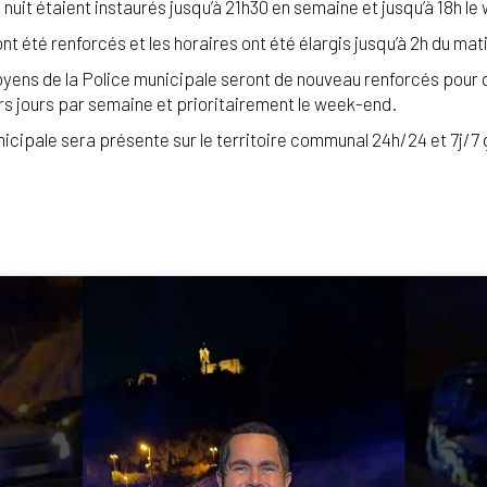
e nuit étaient instaurés jusqu’à 21h30 en semaine et jusqu’à 18h l
t été renforcés et les horaires ont été élargis jusqu’à 2h du matin
yens de la Police municipale seront de nouveau renforcés pour 
rs jours par semaine et prioritairement le week-end.
unicipale sera présente sur le territoire communal 24h/24 et 7j/