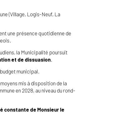
ne (Village, Logis-Neuf, La
urent une présence quotidienne de
geois.
udiens, la Municipalité poursuit
ntion et de dissuasion
.
 budget municipal.
moyens mis à disposition de la
commune en 2028, au niveau du rond-
ité constante de Monsieur le