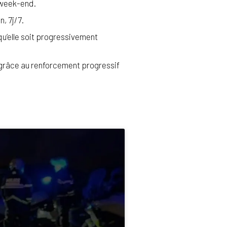
e week-end.
, 7j/7.
qu’elle soit progressivement
7 grâce au renforcement progressif