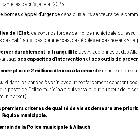
16 caméras depuis janvier 2026 ;
de bornes d’appel d’urgence
dans plusieurs secteurs de la commu
ive de l’État
, ce sont nos forces de Police municipale qui ass
rès des habitants, des commerces, des écoles et des noyaux villa
erver durablement la tranquillité
des Allaudiennes et des Alla
avantage
ses capacités d’intervention
et
ses outils de préve
e plus de 2 millions d’euros à la sécurité
dans le cadre du
ivi dans les années à venir, avec un renforcement constant des 
d’un poste de Police municipale qui verra le jour au cœur de la 
four Market).
des premiers critères de qualité de vie et demeure une prior
 l’équipe municipale.
errain de la Police municipale à Allauch