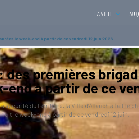
LA VILLE
AU 
aurées le week-end à partir de ce vendredi 12 juin 2026
: des premières brigad
-end à partir de ce ven
sécurité du territoire, la Ville d’Allauch a fait le 
nuit le week-end à partir de ce vendredi 12 juin.