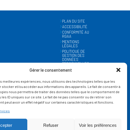
PLAN DU SITE
ACCESSIBILITÉ
CONFORMITÉ AU
RGAA
MENTIONS
LÉGALES
POLITIQUE DE
GESTION DES
DONNÉES
PERSONNELLES
MÉTÉO
Gérer le consentement
GESTION DES
COOKIES
les meilleures expériences, nous utilisons des technologies telles que les
 stocker et/ou accéder aux informations des appareils. Le fait de consentir à
ogies nous permettra de traiter des données telles que le comportement de
 les ID uniques sur ce site. Le fait de ne pas consentir ou de retirer son
 peut avoir un effet négatif sur certaines caractéristiques et fonctions.
rvices
cepter
Refuser
Voir les préférences