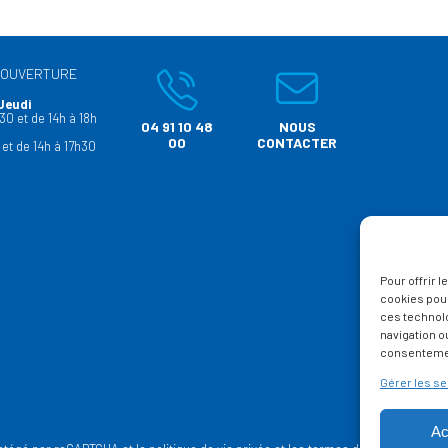
’OUVERTURE
Jeudi
30 et de 14h à 18h
04 91 10 48
NOUS
00
CONTACTER
 et de 14h à 17h30
Pour offrir 
cookies pour
ces technol
navigation ou
consentement
Gérer les se
Ac