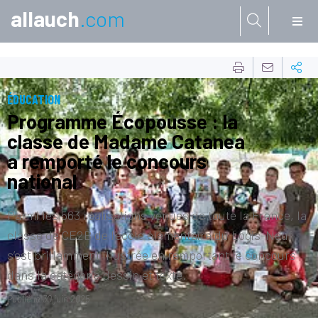
allauch
.com
Aller à:
ÉDUCATION
Programme Écopousse : la
classe de Madame Catanea
a remporté le concours
national
Parmi les 563 réalisations venues de toute la France, la
classe de CE2B de l’école élémentaire du Logis-Neuf
s’est brillamment illustrée en remportant le concours
dans la catégorie dessin et texte.
Publié le
30 juin 2025