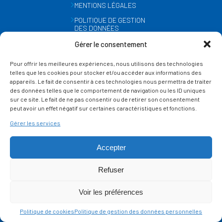
MENTIONS LÉGALES
POLITIQUE DE GESTION
DES DONNÉES
PERSONNELLES
Gérer le consentement
MÉTÉO
Pour offrir les meilleures expériences, nous utilisons des technologies
GESTION DES COOKIES
telles que les cookies pour stocker et/ou accéder aux informations des
appareils. Le fait de consentir à ces technologies nous permettra de traiter
des données telles que le comportement de navigation ou les ID uniques
SUIVEZ-NOUS
sur ce site. Le fait de ne pas consentir ou de retirer son consentement
SUR LES RÉSEAUX
peut avoir un effet négatif sur certaines caractéristiques et fonctions.
Gérer les services
Accepter
Refuser
Ce site est protégé par reCAPTCHA et la
politique de vie privée
et les
termes de
Voir les préférences
service
Google s'appliquent.
Politique de cookies
Politique de gestion des données personnelles