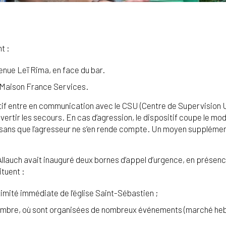
t :
venue Leï Rima, en face du bar.
a Maison France Services.
itif entre en communication avec le CSU (Centre de Supervision U
avertir les secours. En cas d’agression, le dispositif coupe le mo
sans que l’agresseur ne s’en rende compte. Un moyen supplément
d’Allauch avait inauguré deux bornes d’appel d’urgence, en présenc
ituent :
oximité immédiate de l’église Saint-Sébastien ;
vembre, où sont organisées de nombreux événements (marché h