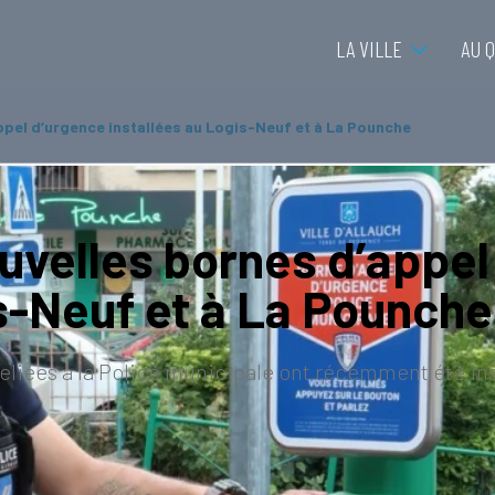
LA VILLE
AU 
ppel d’urgence installées au Logis-Neuf et à La Pounche
ouvelles bornes d’appel
is-Neuf et à La Pounche
eliées à la Police municipale ont récemment été ins