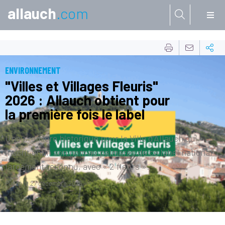
allauch
.com
Aller à:
ENVIRONNEMENT
"Villes et Villages Fleuris"
2026 : Allauch obtient pour
la première fois le label
Une première historique pour la Ville d’Allauch qui
inscrit enfin son nom au palmarès de ce label national
largement reconnu, avec « 2 fleurs ».
Publié le
27 décembre 2025