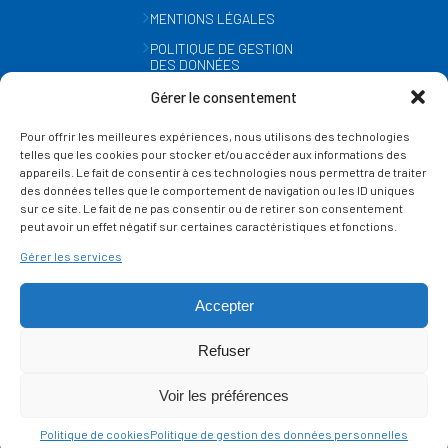
MENTIONS LÉGALES
POLITIQUE DE GESTION
DES DONNÉES
PERSONNELLES
Gérer le consentement
MÉTÉO
Pour offrir les meilleures expériences, nous utilisons des technologies
GESTION DES COOKIES
telles que les cookies pour stocker et/ou accéder aux informations des
appareils. Le fait de consentir à ces technologies nous permettra de traiter
des données telles que le comportement de navigation ou les ID uniques
SUIVEZ-NOUS
sur ce site. Le fait de ne pas consentir ou de retirer son consentement
SUR LES RÉSEAUX
peut avoir un effet négatif sur certaines caractéristiques et fonctions.
Gérer les services
Accepter
Refuser
Ce site est protégé par reCAPTCHA et la
politique de vie privée
et les
termes de
Voir les préférences
service
Google s'appliquent.
Politique de cookies
Politique de gestion des données personnelles