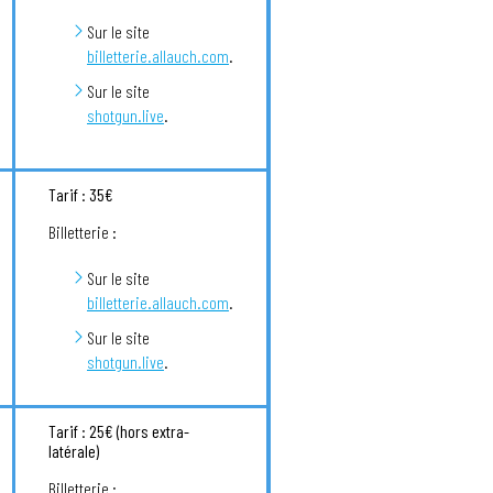
Sur le site
billetterie.allauch.com
.
Sur le site
shotgun.live
.
Tarif : 35€
Billetterie :
Sur le site
billetterie.allauch.com
.
Sur le site
shotgun.live
.
Tarif : 25€ (hors extra-
latérale)
Billetterie :