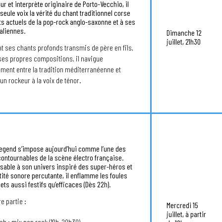
r et interprète originaire de Porto-Vecchio, il
 seule voix la vérité du chant traditionnel corse
s actuels de la pop-rock anglo-saxonne et à ses
taliennes.
Dimanche 12
juillet, 21h30
nt ses chants profonds transmis de père en fils,
ses propres compositions, il navigue
ent entre la tradition méditerranéenne et
’un rockeur à la voix de ténor.
Legend s’impose aujourd’hui comme l’une des
contournables de la scène électro française.
able à son univers inspiré des super-héros et
tité sonore percutante, il enflamme les foules
ets aussi festifs qu’efficaces (Dès 22h).
e partie :
Mercredi 15
juillet, à partir
Fab : mix pop rock (19h-20h30).