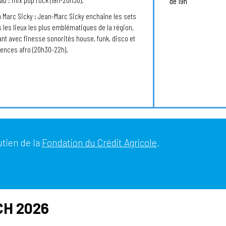
de 19h
 Marc Sicky : Jean-Marc Sicky enchaîne les sets
 les lieux les plus emblématiques de la région,
nt avec finesse sonorités house, funk, disco et
uences afro (20h30-22h).
utien de la
Fondation du Crédit Agricole
.
CH 2026