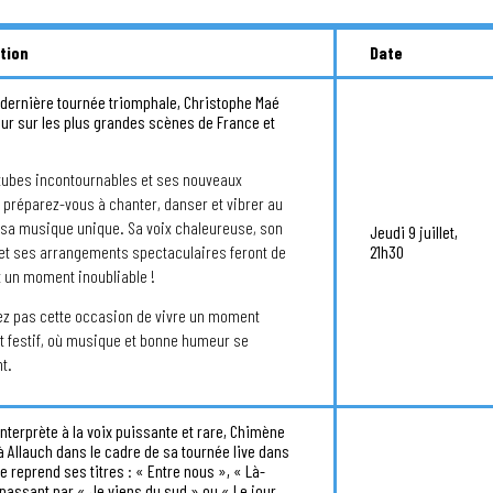
tion
Date
dernière tournée triomphale, Christophe Maé
our sur les plus grandes scènes de France et
tubes incontournables et ses nouveaux
préparez-vous à chanter, danser et vibrer au
sa musique unique. Sa voix chaleureuse, son
Jeudi 9 juillet,
21h30
et ses arrangements spectaculaires feront de
 un moment inoubliable !
z pas cette occasion de vivre un moment
 festif, où musique et bonne humeur se
t.
terprète à la voix puissante et rare, Chimène
à Allauch dans le cadre de sa tournée live dans
le reprend ses titres : « Entre nous », « Là-
 passant par « Je viens du sud » ou « Le jour