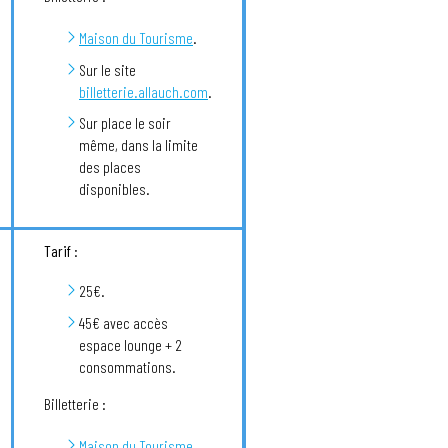
Maison du Tourisme
.
Sur le site
billetterie.allauch.com
.
Sur place le soir
même, dans la limite
des places
disponibles.
Tarif :
25€.
45€ avec accès
espace lounge + 2
consommations.
Billetterie :
Maison du Tourisme
.