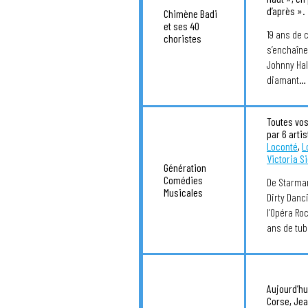
d’après ».
Chimène Badi
et ses 40
19 ans de 
choristes
s’enchaîne
Johnny Hal
diamant… F
Toutes vo
par 6 arti
Loconté
,
L
Victoria S
Génération
Comédies
De Starma
Musicales
Dirty Danc
l’Opéra Ro
ans de tu
Aujourd’hu
Corse, Jea