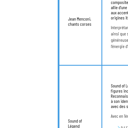
compositeu
allie d’une
aux accent
origines i
Jean Menconi,
chants corses
Interpréta
ainsi que 
généreusem
l’énergie d
Sound of 
figures in
Reconnaiss
à son iden
avec des s
Avec en 1èr
Sound of
Légend
DJ’ 