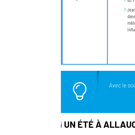
Jean
dans
mêla
infl
Avec le so
UN ÉTÉ À ALLAU