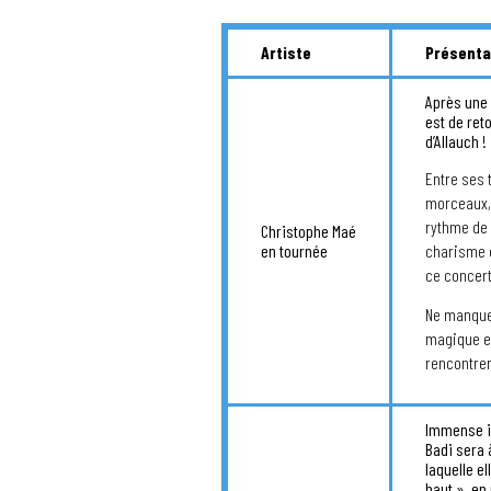
Artiste
Présenta
Après une 
est de ret
d’Allauch !
Entre ses 
morceaux, 
rythme de 
Christophe Maé
en tournée
charisme 
ce concert
Ne manque
magique et
rencontren
Immense in
Badi sera 
laquelle el
haut », en