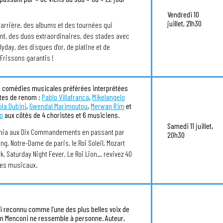
Vendredi 10
juillet, 21h30
carrière, des albums et des tournées qui
nt, des duos extraordinaires, des stades avec
lyday, des disques d’or, de platine et de
rissons garantis !
s comédies musicales préférées interprétées
stes de renom :
Pablo Villafranca
,
Mikelangelo
ola Dubini
,
Gwendal Marimoutou
,
Merwan Rim
et
io
aux côtés de 4 choristes et 6 musiciens.
Samedi 11 juillet,
nia aux Dix Commandements en passant par
20h30
ing, Notre-Dame de paris, le Roi Soleil, Mozart
ck, Saturday Night Fever, Le Roi Lion… revivez 40
bes musicaux.
i reconnu comme l’une des plus belles voix de
n Menconi ne ressemble à personne. Auteur,