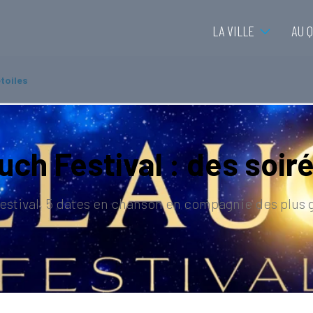
LA VILLE
AU 
étoiles
uch Festival : des soir
Festival, 5 dates en chanson en compagnie des plus