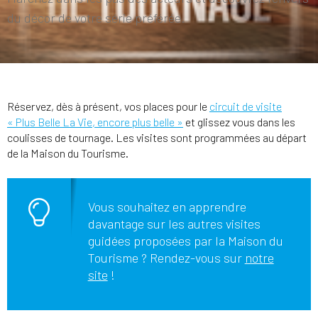
du décor de votre série préférée.
Réservez, dès à présent, vos places pour le
circuit de visite
« Plus Belle La Vie, encore plus belle »
et glissez vous dans les
coulisses de tournage. Les visites sont programmées au départ
de la Maison du Tourisme.
Vous souhaitez en apprendre
davantage sur les autres visites
guidées proposées par la Maison du
Tourisme ? Rendez-vous sur
notre
site
!