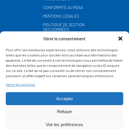
CONFORMITÉ AU RGAA
MENTIONS LÉGALES
POLITIQUE DE GESTION
DES DONNÉES
PERSONNELLES
Gérer le consentement
MÉTÉO
Pour offrir les meilleures expériences, nous utilisons des technologies
GESTION DES COOKIES
telles que les cookies pour stocker et/ou accéder aux informations des
appareils. Le fait de consentir à ces technologies nous permettra de traiter
des données telles que le comportement de navigation ou les ID uniques
SUIVEZ-NOUS
sur ce site. Le fait de ne pas consentir ou de retirer son consentement
SUR LES RÉSEAUX
peut avoir un effet négatif sur certaines caractéristiques et fonctions.
Gérer les services
Accepter
Refuser
Ce site est protégé par reCAPTCHA et la
politique de vie privée
et les
termes de
Voir les préférences
service
Google s'appliquent.