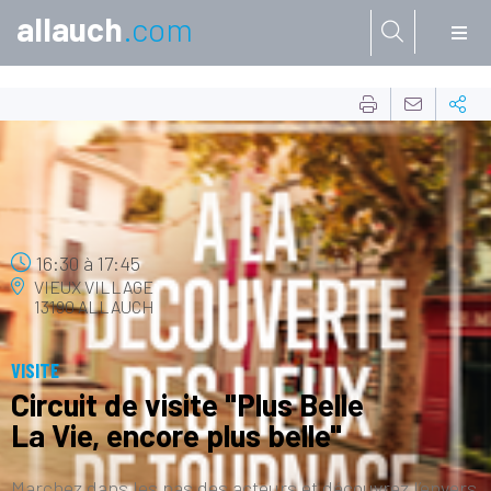
allauch
.com
Aller à:
29
JUIL.
16:30
à
17:45
VIEUX VILLAGE
13190 ALLAUCH
VISITE
Circuit de visite "Plus Belle
La Vie, encore plus belle"
Marchez dans les pas des acteurs et découvrez l’envers