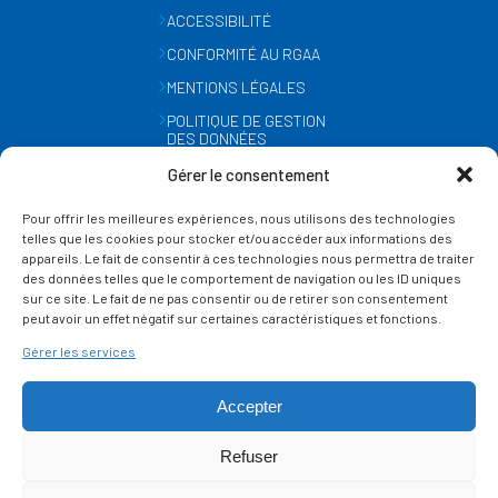
ACCESSIBILITÉ
CONFORMITÉ AU RGAA
MENTIONS LÉGALES
POLITIQUE DE GESTION
DES DONNÉES
PERSONNELLES
Gérer le consentement
MÉTÉO
Pour offrir les meilleures expériences, nous utilisons des technologies
GESTION DES COOKIES
telles que les cookies pour stocker et/ou accéder aux informations des
appareils. Le fait de consentir à ces technologies nous permettra de traiter
des données telles que le comportement de navigation ou les ID uniques
SUIVEZ-NOUS
sur ce site. Le fait de ne pas consentir ou de retirer son consentement
SUR LES RÉSEAUX
peut avoir un effet négatif sur certaines caractéristiques et fonctions.
Gérer les services
Accepter
Refuser