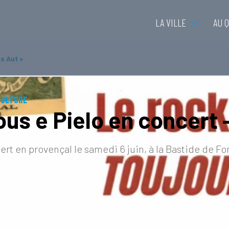
LA VILLE
AU 
s Aut »
CULTURE
ous e Pielo en concert 
rt en provençal le samedi 6 juin, à la Bastide de Font