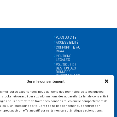
PLAN DU SITE
ACCESSIBILITÉ
CONFORMITÉ AU
RGAA
MENTIONS
LÉGALES
POLITIQUE DE
GESTION DES
DONNÉES
PERSONNELLES
MÉTÉO
Gérer le consentement
GESTION DES
COOKIES
les meilleures expériences, nous utilisons des technologies telles que les
 stocker et/ou accéder aux informations des appareils. Le fait de consentir à
ogies nous permettra de traiter des données telles que le comportement de
 les ID uniques sur ce site. Le fait de ne pas consentir ou de retirer son
 peut avoir un effet négatif sur certaines caractéristiques et fonctions.