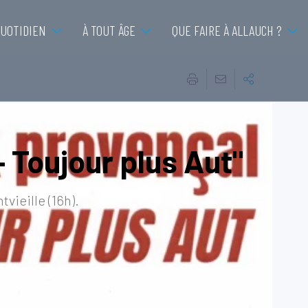
QUOTIDIEN
À TOUT ÂGE
QUE FAIRE À ALLAUCH ?
– Toujour plus Aut"
vieille (16h).