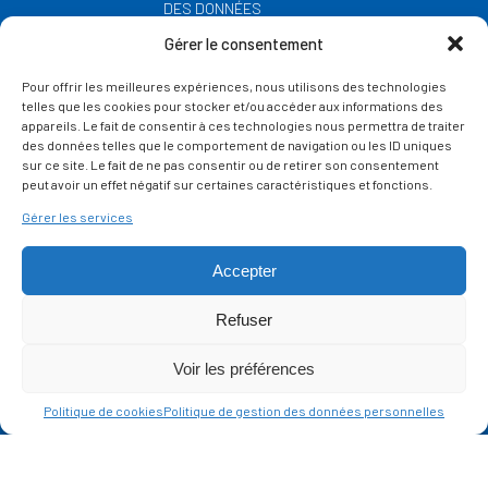
DES DONNÉES
PERSONNELLES
Gérer le consentement
MÉTÉO
Pour offrir les meilleures expériences, nous utilisons des technologies
GESTION DES COOKIES
telles que les cookies pour stocker et/ou accéder aux informations des
appareils. Le fait de consentir à ces technologies nous permettra de traiter
des données telles que le comportement de navigation ou les ID uniques
SUIVEZ-NOUS
sur ce site. Le fait de ne pas consentir ou de retirer son consentement
SUR LES RÉSEAUX
peut avoir un effet négatif sur certaines caractéristiques et fonctions.
Gérer les services
Accepter
Refuser
Ce site est protégé par reCAPTCHA et la
politique de vie privée
et les
termes de
Voir les préférences
service
Google s'appliquent.
Politique de cookies
Politique de gestion des données personnelles