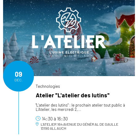
09
DÉC.
Technologies
Atelier "L'atelier des lutins"
"L'atelier des lutins" : le prochain atelier tout public à
L’Atelier, les mercredi 2,...
14:30
à
16:30
L'ATELIER
164 AVENUE DU GÉNÉRAL DE GAULLE
13190 ALLAUCH