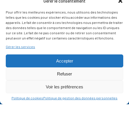
Gérer le consentement
MÉTÉO
Pour offrir les meilleures expériences, nous utilisons des technologies
GESTION DES COOKIES
telles que les cookies pour stocker et/ou accéder aux informations des
appareils. Le fait de consentir à ces technologies nous permettra de traiter
des données telles que le comportement de navigation ou les ID uniques
SUIVEZ-NOUS
sur ce site. Le fait de ne pas consentir ou de retirer son consentement
SUR LES RÉSEAUX
peut avoir un effet négatif sur certaines caractéristiques et fonctions.
Gérer les services
Accepter
Refuser
Ce site est protégé par reCAPTCHA et la
politique de vie privée
et les
termes de
Voir les préférences
service
Google s'appliquent.
Politique de cookies
Politique de gestion des données personnelles