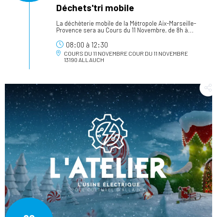
Déchets'tri mobile
La déchèterie mobile de la Métropole Aix-Marseille-
Provence sera au Cours du 11 Novembre, de 8h à...
08:00
à
12:30
COURS DU 11 NOVEMBRE
COUR DU 11 NOVEMBRE
13190 ALLAUCH