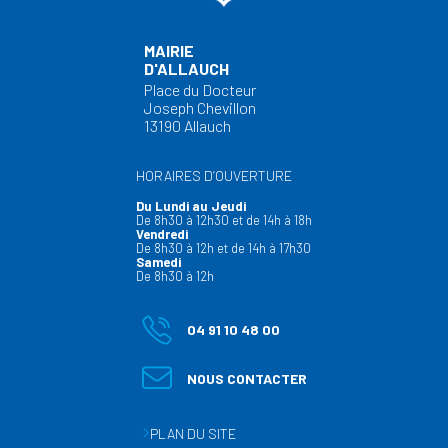
périphérie de Riga,
15h30
Gratuit sur inscripti
à Maskachka, un
quartier populaire
bibliotheque@allau
MAIRIE
presque rural,
D'ALLAUCH
Jacob fait la
Place du Docteur
connaissance d’une
Joseph Chevillon
horde de chiens qui
13190 Allauch
parlent.
Durée : 1h30.
HORAIRES D’OUVERTURE
Lectures par
l’association
Lire et
Jeune public de 0 à 
Du Lundi au Jeudi
Jeudi 25 juin à
De 8h30 à 12h30 et de 14h à 18h
faire lire
sur le
10h15
Vendredi
Gratuit sur inscripti
thème : Nos petits
De 8h30 à 12h et de 14h à 17h30
et grands héros.
bibliotheque@allau
Samedi
De 8h30 à 12h
Le temps des
04 91 10 48 00
Histoires : cap sur
l’aventure avec
Durée : 45min.
Dagfrid ! La
NOUS CONTACTER
Bibliothèque invite
Jeune public à partir
les enfants pour
Jeudi 25 juin à
ans.
une séances de
17h15
PLAN DU SITE
lecture spéciale
Entrée libre dans la 