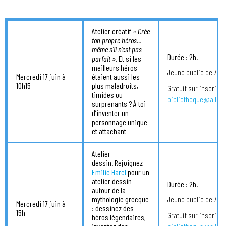
Atelier créatif
« Crée
ton propre héros…
même s’il n’est pas
Durée : 2h.
parfait »
. Et si les
meilleurs héros
Jeune public de 7 à 1
Mercredi 17 juin à
étaient aussi les
10h15
plus maladroits,
Gratuit sur inscripti
timides ou
bibliotheque@allau
surprenants ? À toi
d’inventer un
personnage unique
et attachant
Atelier
dessin. Rejoignez
Emilie Harel
pour un
atelier dessin
Durée : 2h.
autour de la
mythologie grecque
Jeune public de 7 à 
Mercredi 17 juin à
: dessinez des
15h
Gratuit sur inscripti
héros légendaires,