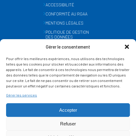
héros et héroïne
ACCESSIBILITÉ
des places disponib
autour de Dagfrid, la
CONFORMITÉ AU RGAA
jeune viking drôle,
rebelle et pleines
MENTIONS LÉGALES
d’idées.
POLITIQUE DE GESTION
DES DONNÉES
Aventuriers,
PERSONNELLES
lecteurs, joueurs et
Gérer le consentement
familles sont
MÉTÉO
attendus pour
Pour offrir les meilleures expériences, nous utilisons des technologies
GESTION DES COOKIES
partager un
telles que les cookies pour stocker et/ou accéder aux informations des
moment convivial et
appareils. Le fait de consentir à ces technologies nous permettra de traiter
ludique ! Au
des données telles que le comportement de navigation ou les ID uniques
programme : quiz,
SUIVEZ-NOUS
sur ce site. Le fait de ne pas consentir ou de retirer son consentement
jeux de société et
SUR LES RÉSEAUX
Dès 5 ans.
peut avoir un effet négatif sur certaines caractéristiques et fonctions.
jeux vidéo, jeu de
Mercredi 8 juillet de
piste, espace
Entrée libre dans la 
Gérer les services
14h à 18h
créatif autour de
des places disponib
Lou et d’autres
héros de la
Accepter
littérature et de la
BD… Une après-midi
Refuser
joyeuse et familiale
pour célébrer
Ce site est protégé par reCAPTCHA et la
politique de vie privée
et les
termes de