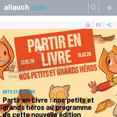
allauch
.com
Aller à:
17
JUIN
08
JUIL.
BIBLIOTHÈQUE MUNICIPALE
PÔLE
CULTUREL DE L'USINE ÉLECTRIQUE
164 AVENUE DU GÉNÉRAL DE GAULLE
13190 ALLAUCH
ARTS ET CULTURE
Partir en Livre : nos petits et
grands héros au programme
de cette nouvelle édition