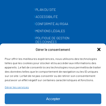
PLAN DU SITE
ACCESSIBILITÉ
CONFORMITÉ AU RGAA
MENTIONS LÉGALES
POLITIQUE DE GESTION
DES DONNÉES
PERSONNELLES
Gérer le consentement
MÉTÉO
Pour offrir les meilleures expériences, nous utilisons des technologies
GESTION DES COOKIES
telles que les cookies pour stocker et/ou accéder aux informations des
appareils. Le fait de consentir à ces technologies nous permettra de traiter
des données telles que le comportement de navigation ou les ID uniques
SUIVEZ-NOUS
sur ce site. Le fait de ne pas consentir ou de retirer son consentement
SUR LES RÉSEAUX
peut avoir un effet négatif sur certaines caractéristiques et fonctions.
Gérer les services
Accepter