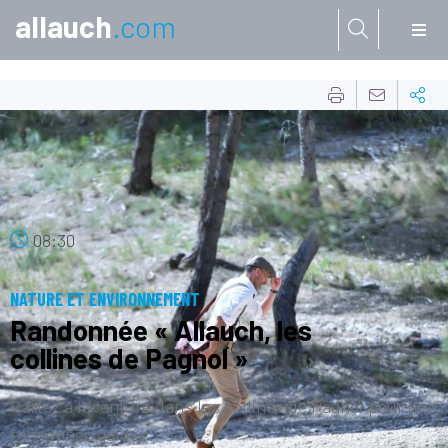
allauch
.com
Aller à:
15
FÉVR.
08:30
NATURE ET ENVIRONNEMENT
Randonnée « Allauch, les
collines de Pagnol »
Partez à l’aventure dans les collines de Pagnol pour une
randonnée guidée.