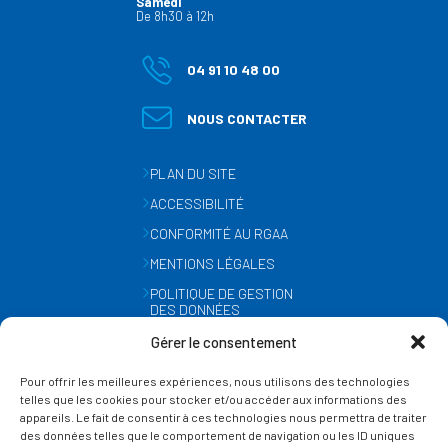
Samedi
De 8h30 à 12h
04 91 10 48 00
NOUS CONTACTER
PLAN DU SITE
ACCESSIBILITÉ
CONFORMITÉ AU RGAA
MENTIONS LÉGALES
POLITIQUE DE GESTION
DES DONNÉES
PERSONNELLES
Gérer le consentement
MÉTÉO
Pour offrir les meilleures expériences, nous utilisons des technologies
GESTION DES COOKIES
telles que les cookies pour stocker et/ou accéder aux informations des
appareils. Le fait de consentir à ces technologies nous permettra de traiter
des données telles que le comportement de navigation ou les ID uniques
SUIVEZ-NOUS