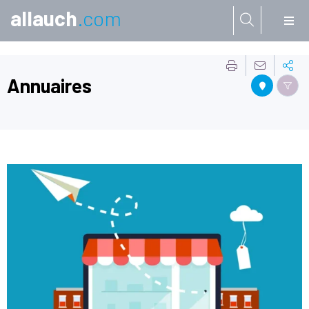
allauch
.com
Aller à:
Annuaires