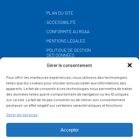
PLAN DU SITE
ACCESSIBILITÉ
CONFORMITÉ AU RGAA
MENTIONS LÉGALES
POLITIQUE DE GESTION
DES DONNÉES
PERSONNELLES
Gérer le consentement
MÉTÉO
Pour offrir les meilleures expériences, nous utilisons des technologies
GESTION DES COOKIES
telles que les cookies pour stocker et/ou accéder aux informations des
appareils. Le fait de consentir à ces technologies nous permettra de traiter
des données telles que le comportement de navigation ou les ID uniques
SUIVEZ-NOUS
sur ce site. Le fait de ne pas consentir ou de retirer son consentement
SUR LES RÉSEAUX
peut avoir un effet négatif sur certaines caractéristiques et fonctions.
Gérer les services
Accepter