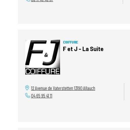
COIFFURE
F et J - La Suite
12 Avenue de Vaterstetten
13190
Allauch
04 65 95 41 11