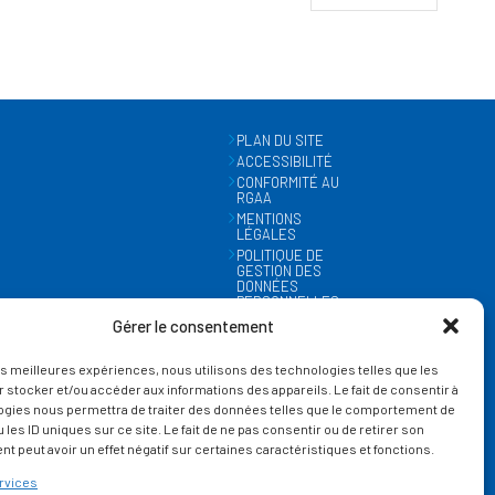
PLAN DU SITE
ACCESSIBILITÉ
CONFORMITÉ AU
RGAA
MENTIONS
LÉGALES
POLITIQUE DE
GESTION DES
DONNÉES
PERSONNELLES
MÉTÉO
Gérer le consentement
GESTION DES
COOKIES
les meilleures expériences, nous utilisons des technologies telles que les
 stocker et/ou accéder aux informations des appareils. Le fait de consentir à
ogies nous permettra de traiter des données telles que le comportement de
 les ID uniques sur ce site. Le fait de ne pas consentir ou de retirer son
 peut avoir un effet négatif sur certaines caractéristiques et fonctions.
rvices