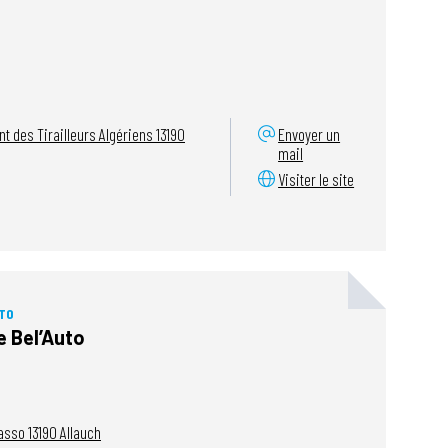
 des Tirailleurs Algériens
13190
Envoyer un
mail
Visiter le site
TO
 Bel’Auto
Tasso
13190
Allauch