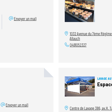
Envoyer un mail
1032 Avenue du 7ème Régiment
Allauch
0491052327
LAVAGE AU
Espace
Envoyer un mail
Centre de Lavage 386, av.H. 