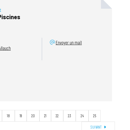
E
Piscines
Envoyer un mail
llauch
18
19
20
21
22
23
24
25
SUIVANT