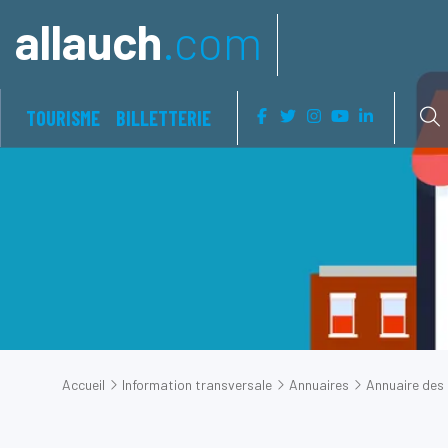
Aller à:
allauch
.com
TOURISME
BILLETTERIE
Accueil
Information transversale
Annuaires
Annuaire de