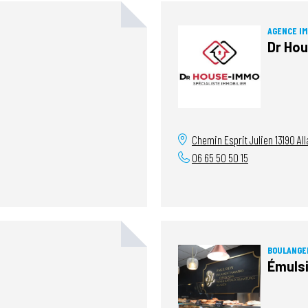
AGENCE IM
Dr Ho
Chemin Esprit Julien
13190
All
06 65 50 50 15
BOULANGER
Émuls