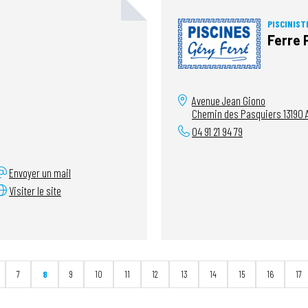
PISCINIST
Ferre 
Avenue Jean Giono
Chemin des Pasquiers
13190
A
04 91 21 94 79
Envoyer un mail
Visiter le site
7
8
9
10
11
12
13
14
15
16
17