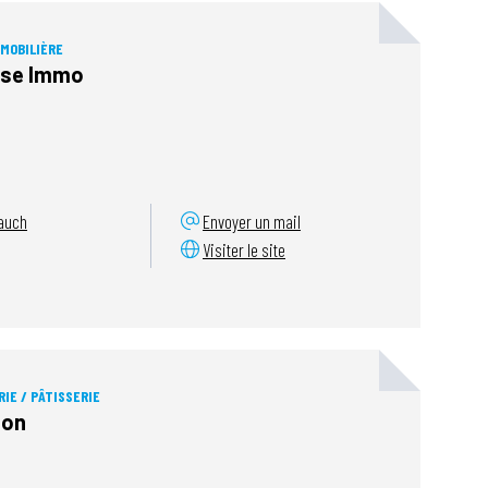
MOBILIÈRE
use Immo
auch
Envoyer un mail
Visiter le site
IE / PÂTISSERIE
ion