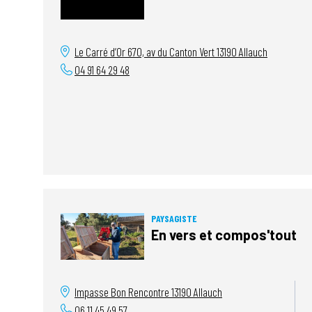
Le Carré d’Or 670, av du Canton Vert
13190
Allauch
04 91 64 29 48
PAYSAGISTE
En vers et compos'tout
Impasse Bon Rencontre
13190
Allauch
06 11 45 49 57