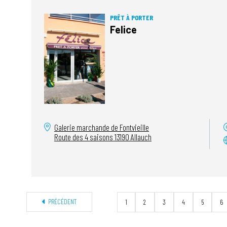
PRÊT À PORTER
Felice
Galerie marchande de Fontvieille
Route des 4 saisons
13190
Allauch
PRÉCÉDENT
1
2
3
4
5
6