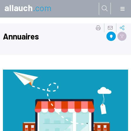
allauch
.com
Aller à:
Annuaires