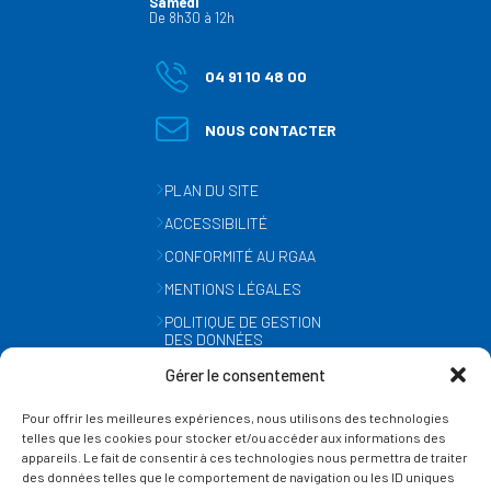
Samedi
De 8h30 à 12h
04 91 10 48 00
NOUS CONTACTER
PLAN DU SITE
ACCESSIBILITÉ
CONFORMITÉ AU RGAA
MENTIONS LÉGALES
POLITIQUE DE GESTION
DES DONNÉES
PERSONNELLES
Gérer le consentement
MÉTÉO
Pour offrir les meilleures expériences, nous utilisons des technologies
GESTION DES COOKIES
telles que les cookies pour stocker et/ou accéder aux informations des
appareils. Le fait de consentir à ces technologies nous permettra de traiter
des données telles que le comportement de navigation ou les ID uniques
SUIVEZ-NOUS