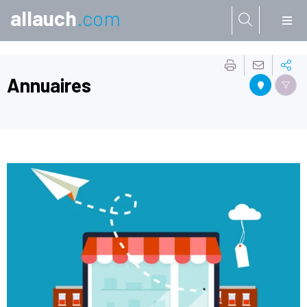
allauch
.com
Aller à:
Annuaires