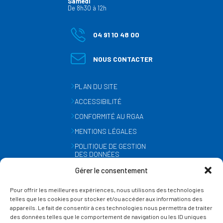
Samedi
De 8h30 à 12h
04 91 10 48 00
NOUS CONTACTER
PLAN DU SITE
ACCESSIBILITÉ
CONFORMITÉ AU RGAA
MENTIONS LÉGALES
POLITIQUE DE GESTION
DES DONNÉES
PERSONNELLES
Gérer le consentement
MÉTÉO
Pour offrir les meilleures expériences, nous utilisons des technologies
GESTION DES COOKIES
telles que les cookies pour stocker et/ou accéder aux informations des
appareils. Le fait de consentir à ces technologies nous permettra de traiter
des données telles que le comportement de navigation ou les ID uniques
SUIVEZ-NOUS