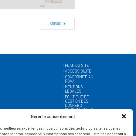
SUIVANT
PLAN DU SITE
ACCESSIBILITÉ
CONFORMITÉ AU
RGAA
MENTIONS
LÉGALES
POLITIQUE DE
GESTION DES
DONNÉES
PERSONNELLES
MÉTÉO
Gérer le consentement
GESTION DES
COOKIES
les meilleures expériences, nous utilisons des technologies telles que les
 stocker et/ou accéder aux informations des appareils. Le fait de consentir à