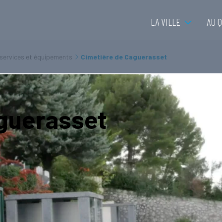
LA VILLE
AU 
 services et équipements
Cimetière de Caguerasset
guerasset