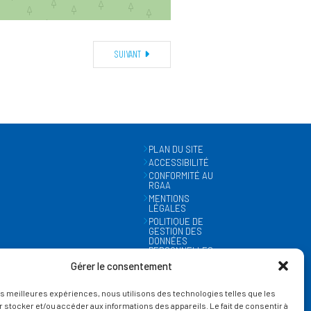
SUIVANT
PLAN DU SITE
ACCESSIBILITÉ
CONFORMITÉ AU
RGAA
MENTIONS
LÉGALES
POLITIQUE DE
GESTION DES
DONNÉES
PERSONNELLES
MÉTÉO
Gérer le consentement
GESTION DES
COOKIES
les meilleures expériences, nous utilisons des technologies telles que les
 stocker et/ou accéder aux informations des appareils. Le fait de consentir à