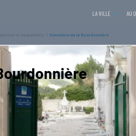
LA VILLE
AU 
 services et équipements
Cimetière de la Bourdonnière
 Bourdonnière