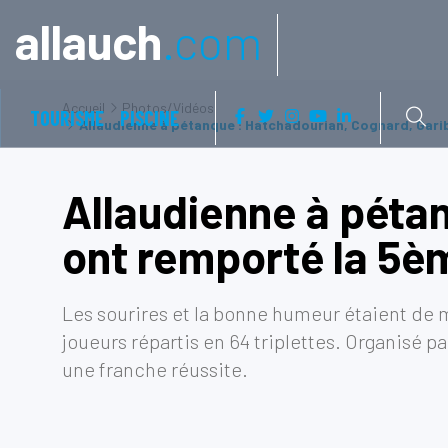
Aller à:
allauch
.com
Accueil
Photos/Vidéos
TOURISME
PISCINE
Allaudienne à pétanque : Hatchadourian, Cognard, Gari
Allaudienne à péta
ont remporté la 5èm
Les sourires et la bonne humeur étaient de mi
joueurs répartis en 64 triplettes. Organisé pa
une franche réussite.