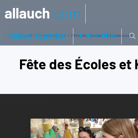
Aller à:
allauch
.com
TOURISME
Accueil
BILLETTERIE
Photos/Vidéos
Fête des Écoles et Kermesses
Fête des Écoles et