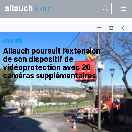
allauch
.com
Aller à:
SÉCURITÉ
Allauch poursuit l’extension
de son dispositif de
vidéoprotection avec 20
caméras supplémentaires
20 caméras supplémentaires ont été installées au 31
janvier 2026, portant le nombre global à 216 sur
l’ensemble du territoire communal.
Publié le
24 février 2026