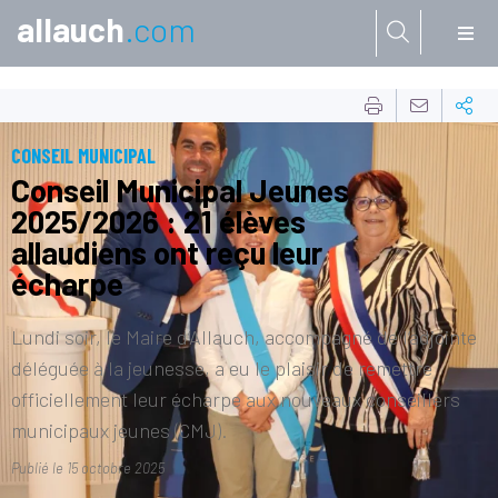
allauch
.com
Aller à:
CONSEIL MUNICIPAL
Conseil Municipal Jeunes
2025/2026 : 21 élèves
allaudiens ont reçu leur
écharpe
Lundi soir, le Maire d’Allauch, accompagné de l’adjointe
déléguée à la jeunesse, a eu le plaisir de remettre
officiellement leur écharpe aux nouveaux conseillers
municipaux jeunes (CMJ).
Publié le
15 octobre 2025