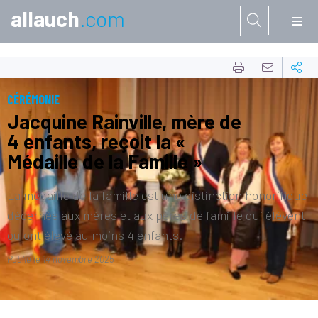
allauch
.com
Aller à:
CÉRÉMONIE
Jacquine Rainville, mère de
4 enfants, reçoit la «
Médaille de la Famille »
La médaille de la famille est une distinction honorifique
décernée aux mères et aux pères de famille qui élèvent
ou ont élevé au moins 4 enfants.
Publié le
14 novembre 2025