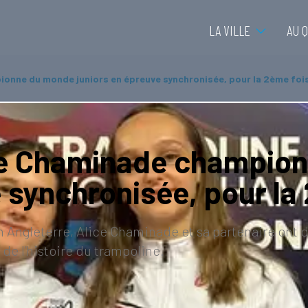
LA VILLE
AU 
ionne du monde juniors en épreuve synchronisée, pour la 2ème foi
ice Chaminade champio
 synchronisée, pour la
ngleterre, Alice Chaminade et sa partenaire ont d
e l’histoire du trampoline.