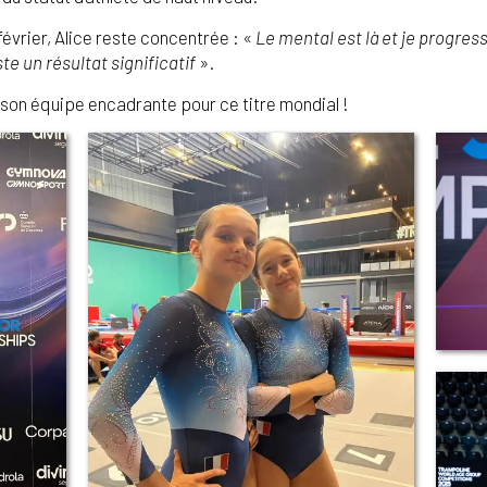
février, Alice reste concentrée : «
Le mental est là et je progre
te un résultat significatif
».
à son équipe encadrante pour ce titre mondial !