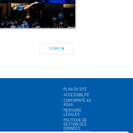
SUIVANT
PLAN DU SITE
ACCESSIBILITÉ
CONFORMITÉ AU
RGAA
MENTIONS
LÉGALES
POLITIQUE DE
GESTION DES
DONNÉES
PERSONNELLES