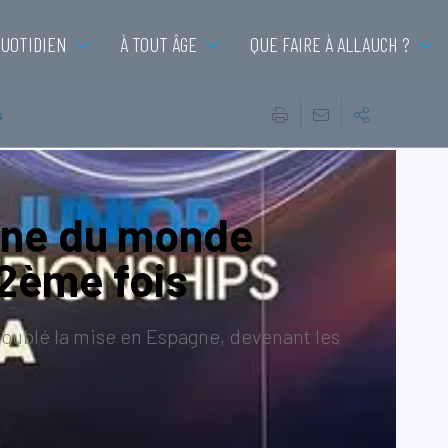
QUOTIDIEN
À TOUT ÂGE
QUE FAIRE À ALLAUCH ?
s
nne du monde
 2ème fois
oublé la mise en Espagne, devenant les