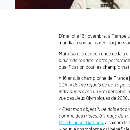
Dimanche 16 novembre, à Pampelune
mondial à son palmarès, toujours a
Maitrisant la concurrence de la tre
plaisir de rééditer cette performa
qualification pour les championnat
À 16 ans, la championne de France j
GGA. «
Je me réjouis de cette perfo
individuels avec un vrai potentiel 
vue des Jeux Olympiques de 2028.
«
C’est mon objectif. Je dois enc
comme des triples, à l’image du Tri
Pôle France d’Antibes
, à raison de
» pour la championne qui bénéficie 