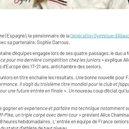
 (Espagne), la pensionnaire de la
Génération Gymnique d’Allau
vec sa partenaire, Sophie Darrous.
ntaine d’équipes engagée lors de ses quatre passages, le duo a f
nce pour ma dernière compétition chez les juniors
» explique Ali
s d’Europe des 17-21 ans, antichambre des seniors.
uniors en titre enchaine les résultats. Une bonne nouvelle pour 
rmance. Il s’agit du troisième titre mondial pour le club et j’ap
pour une future entrée en finale
». Un nouveau coup d’éclat qui lu
ore gagner en expérience et parfaire ma technique notamment s
ff-Pike, un triple carpé avec demi-tour
» prévient Alice Chamina
 18 heures hebdomadaires. L’ entrée en équipe de France seniors
du statut d’athlète de haut niveau.