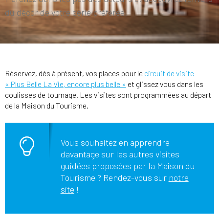
du décor de votre série préférée.
Réservez, dès à présent, vos places pour le
circuit de visite
« Plus Belle La Vie, encore plus belle »
et glissez vous dans les
coulisses de tournage. Les visites sont programmées au départ
de la Maison du Tourisme.
Vous souhaitez en apprendre
davantage sur les autres visites
guidées proposées par la Maison du
Tourisme ? Rendez-vous sur
notre
site
!