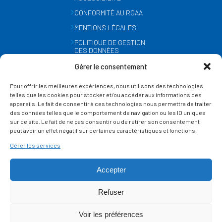
CONFORMITÉ AU RGAA
MENTIONS LÉGALES
POLITIQUE DE GESTION
DES DONNÉES
PERSONNELLES
Gérer le consentement
MÉTÉO
Pour offrir les meilleures expériences, nous utilisons des technologies
GESTION DES COOKIES
telles que les cookies pour stocker et/ou accéder aux informations des
appareils. Le fait de consentir à ces technologies nous permettra de traiter
des données telles que le comportement de navigation ou les ID uniques
SUIVEZ-NOUS
sur ce site. Le fait de ne pas consentir ou de retirer son consentement
SUR LES RÉSEAUX
peut avoir un effet négatif sur certaines caractéristiques et fonctions.
Gérer les services
Accepter
Refuser
Ce site est protégé par reCAPTCHA et la
politique de vie privée
et les
termes de
Voir les préférences
service
Google s'appliquent.