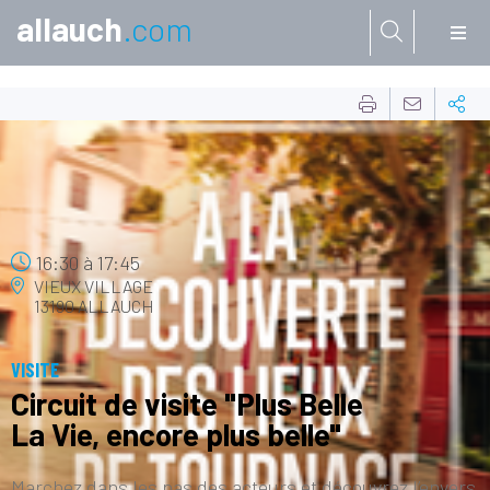
allauch
.com
Aller à:
12
JUIL.
16:30
à
17:45
VIEUX VILLAGE
13190 ALLAUCH
VISITE
Circuit de visite "Plus Belle
La Vie, encore plus belle"
Marchez dans les pas des acteurs et découvrez l’envers