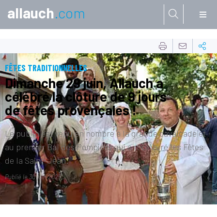
allauch
.com
Aller à:
FÊTES TRADITIONNELLES
Dimanche 29 juin, Allauch a
célébré la clôture de 9 jours
de fêtes provençales !
Le public est venu en nombre à la grande cavalcade et
au premier Bal des Pompiers qui ont clôturé les Fêtes
de la Saint-Jean.
Publié le
30 juin 2025