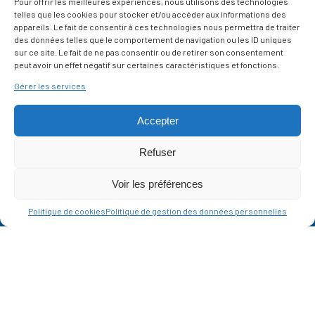
Pour offrir les meilleures expériences, nous utilisons des technologies
GESTION DES COOKIES
telles que les cookies pour stocker et/ou accéder aux informations des
appareils. Le fait de consentir à ces technologies nous permettra de traiter
des données telles que le comportement de navigation ou les ID uniques
SUIVEZ-NOUS
sur ce site. Le fait de ne pas consentir ou de retirer son consentement
SUR LES RÉSEAUX
peut avoir un effet négatif sur certaines caractéristiques et fonctions.
Gérer les services
Accepter
Refuser
Ce site est protégé par reCAPTCHA et la
politique de vie privée
et les
termes de
Voir les préférences
service
Google s'appliquent.
Politique de cookies
Politique de gestion des données personnelles