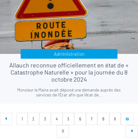
Administration
Allauch reconnue officiellement en état de «
Catastrophe Naturelle » pour la journée du 8
octobre 2024
Monsieur le Maire avait déposé une demande auprès des
services de l’État afin que l’état de...
1
2
3
4
5
6
7
8
9
10
11