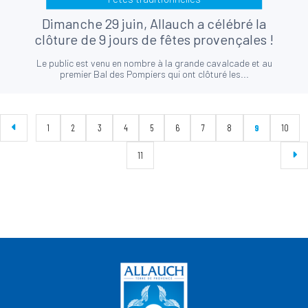
Dimanche 29 juin, Allauch a célébré la
clôture de 9 jours de fêtes provençales !
Le public est venu en nombre à la grande cavalcade et au
premier Bal des Pompiers qui ont clôturé les...
1
2
3
4
5
6
7
8
9
10
11