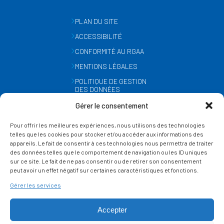
PLAN DU SITE
ACCESSIBILITÉ
CONFORMITÉ AU RGAA
MENTIONS LÉGALES
POLITIQUE DE GESTION
DES DONNÉES
PERSONNELLES
Gérer le consentement
MÉTÉO
Pour offrir les meilleures expériences, nous utilisons des technologies
GESTION DES COOKIES
telles que les cookies pour stocker et/ou accéder aux informations des
appareils. Le fait de consentir à ces technologies nous permettra de traiter
des données telles que le comportement de navigation ou les ID uniques
SUIVEZ-NOUS
sur ce site. Le fait de ne pas consentir ou de retirer son consentement
SUR LES RÉSEAUX
peut avoir un effet négatif sur certaines caractéristiques et fonctions.
Gérer les services
Accepter