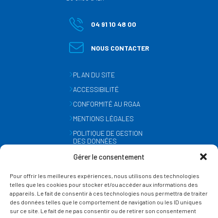
04 91 10 48 00
NOUS CONTACTER
PLAN DU SITE
ACCESSIBILITÉ
CONFORMITÉ AU RGAA
MENTIONS LÉGALES
POLITIQUE DE GESTION
DES DONNÉES
PERSONNELLES
Gérer le consentement
MÉTÉO
Pour offrir les meilleures expériences, nous utilisons des technologies
GESTION DES COOKIES
telles que les cookies pour stocker et/ou accéder aux informations des
appareils. Le fait de consentir à ces technologies nous permettra de traiter
des données telles que le comportement de navigation ou les ID uniques
SUIVEZ-NOUS
sur ce site. Le fait de ne pas consentir ou de retirer son consentement
SUR LES RÉSEAUX