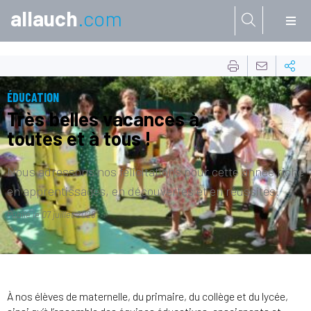
allauch
.com
Aller à:
ÉDUCATION
Très belles vacances à
toutes et à tous !
Nous adressons nos félicitations pour cette année riche
en apprentissages, en découvertes et en réussites.
Publié le
07 juillet 2026
À nos élèves de maternelle, du primaire, du collège et du lycée,