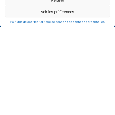
Refuser
Ce site est protégé par reCAPTCHA et la
politique de vie privée
et les
termes de
Voir les préférences
service
Google s'appliquent.
Politique de cookies
Politique de gestion des données personnelles