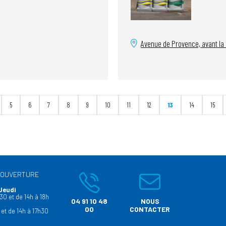
Avenue de Provence, avant la
5
6
7
8
9
10
11
12
13
14
15
’OUVERTURE
Jeudi
30 et de 14h à 18h
04 91 10 48
NOUS
00
CONTACTER
 et de 14h à 17h30