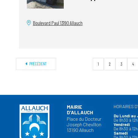
Boulevard Paul
13190
Allauch
PRÉCÉDENT
1
2
3
4
MAIRIE
HORAIRES D
D'ALLAUCH
Du Lundi au 
Place du Docteur
De 8h30 à 12h
Joseph Chevillon
Vendredi
De 8h30 à 12h
13190 Allauch
Samedi
De 8h30 à 12h