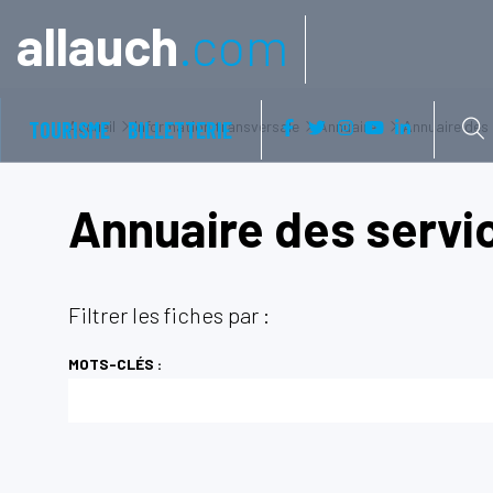
Aller à:
allauch
.com
TOURISME
Accueil
BILLETTERIE
Information transversale
Annuaires
Annuaire des
Annuaire des servi
Filtrer les fiches par :
MOTS-CLÉS :