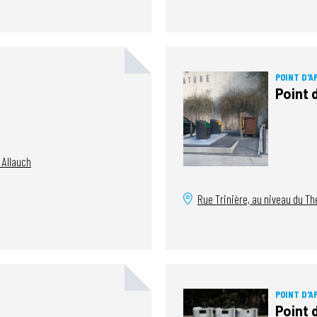
POINT D'A
Point 
Allauch
Rue Trinière, au niveau du T
POINT D'A
Point 