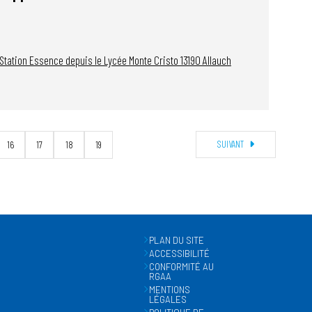
 Station Essence depuis le Lycée Monte Cristo
13190
Allauch
SUIVANT
16
17
18
19
PLAN DU SITE
ACCESSIBILITÉ
CONFORMITÉ AU
RGAA
MENTIONS
LÉGALES