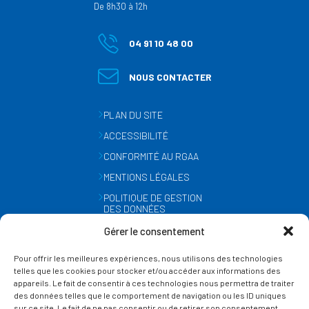
De 8h30 à 12h
04 91 10 48 00
NOUS CONTACTER
PLAN DU SITE
ACCESSIBILITÉ
CONFORMITÉ AU RGAA
MENTIONS LÉGALES
POLITIQUE DE GESTION
DES DONNÉES
PERSONNELLES
Gérer le consentement
MÉTÉO
Pour offrir les meilleures expériences, nous utilisons des technologies
GESTION DES COOKIES
telles que les cookies pour stocker et/ou accéder aux informations des
appareils. Le fait de consentir à ces technologies nous permettra de traiter
des données telles que le comportement de navigation ou les ID uniques
SUIVEZ-NOUS
sur ce site. Le fait de ne pas consentir ou de retirer son consentement