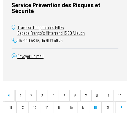
Service Prévention des Risques et
Sécurité
Traverse Chapelle des Filles
Espace François Mitterrand
13190
Allauch
04 91 10 48 47
,
04 91 10 49 75
Envoyer un mail
1
2
3
4
5
6
7
8
9
10
11
12
13
14
15
16
17
18
19