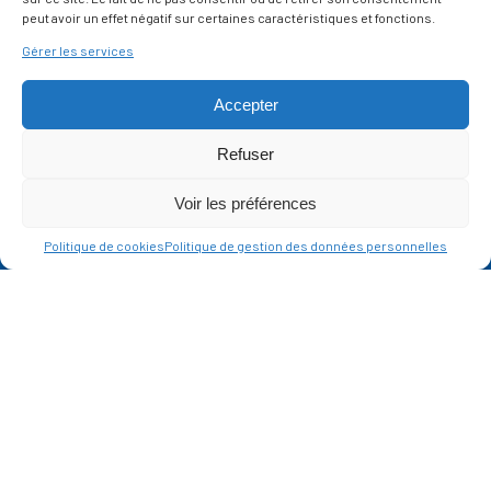
SUR LES RÉSEAUX
peut avoir un effet négatif sur certaines caractéristiques et fonctions.
Gérer les services
Accepter
Refuser
Ce site est protégé par reCAPTCHA et la
politique de vie privée
et les
termes de
Voir les préférences
service
Google s'appliquent.
Politique de cookies
Politique de gestion des données personnelles