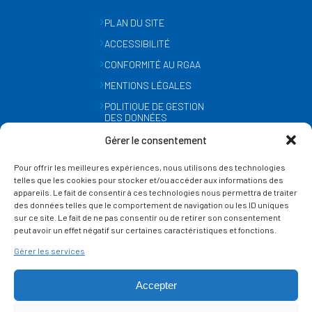
PLAN DU SITE
ACCESSIBILITÉ
CONFORMITÉ AU RGAA
MENTIONS LÉGALES
POLITIQUE DE GESTION
DES DONNÉES
PERSONNELLES
Gérer le consentement
MÉTÉO
Pour offrir les meilleures expériences, nous utilisons des technologies
GESTION DES COOKIES
telles que les cookies pour stocker et/ou accéder aux informations des
appareils. Le fait de consentir à ces technologies nous permettra de traiter
des données telles que le comportement de navigation ou les ID uniques
SUIVEZ-NOUS
sur ce site. Le fait de ne pas consentir ou de retirer son consentement
SUR LES RÉSEAUX
peut avoir un effet négatif sur certaines caractéristiques et fonctions.
Gérer les services
Accepter