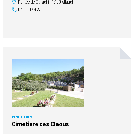
Montée de Garachin
13190
Allauch
04 91 10 49 27
CIMETIÈRES
Cimetière des Claous