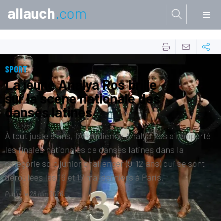
allauch
.com
Aller à:
SPORT
La jeune Analya Ros brille
sur la scène nationale des
danses latines
À tout juste 8 ans, l’Allaudienne Analya Ros a remporté
les finales nationales de danses latines dans la
catégorie solo junior challenger (9-12 ans) qui se sont
déroulées les 16 et 17 mai derniers à Paris.
Publié le
28 juin 2026