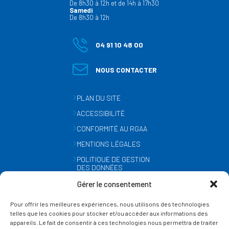
De 8h30 à 12h et de 14h à 17h30
Samedi
De 8h30 à 12h
04 91 10 48 00
NOUS CONTACTER
PLAN DU SITE
ACCESSIBILITÉ
CONFORMITÉ AU RGAA
MENTIONS LÉGALES
POLITIQUE DE GESTION
DES DONNÉES
PERSONNELLES
Gérer le consentement
MÉTÉO
Pour offrir les meilleures expériences, nous utilisons des technologies
GESTION DES COOKIES
telles que les cookies pour stocker et/ou accéder aux informations des
appareils. Le fait de consentir à ces technologies nous permettra de traiter