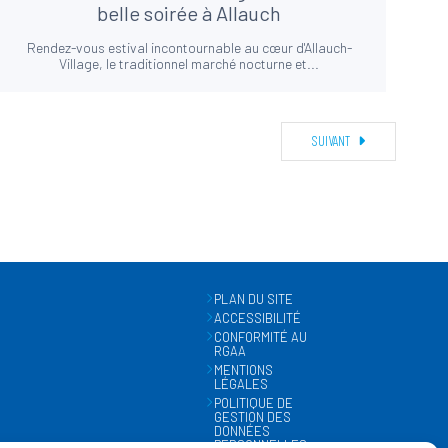
belle soirée à Allauch
Rendez-vous estival incontournable au cœur d'Allauch-
Village, le traditionnel marché nocturne et...
SUIVANT
PLAN DU SITE
ACCESSIBILITÉ
CONFORMITÉ AU
RGAA
MENTIONS
LÉGALES
POLITIQUE DE
GESTION DES
DONNÉES
PERSONNELLES