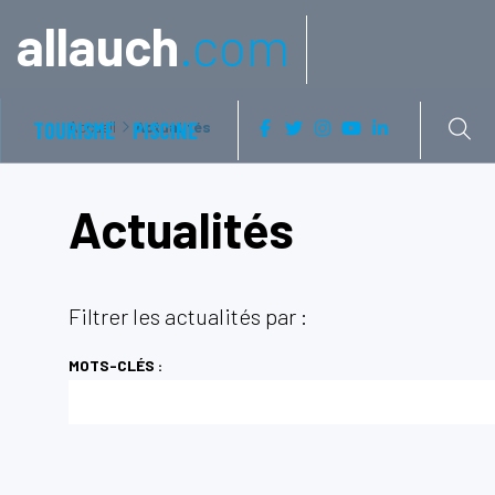
Aller à:
allauch
.com
TOURISME
Accueil
PISCINE
Actualités
Actualités
Filtrer les actualités par :
MOTS-CLÉS :