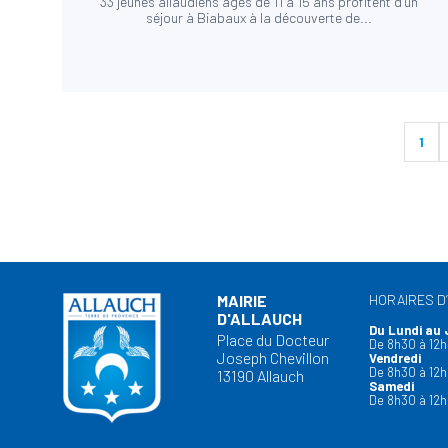
33 jeunes allaudiens âgés de 11 à 15 ans profitent d’un
séjour à Biabaux à la découverte de...
1
MAIRIE
HORAIRES D
D'ALLAUCH
Du Lundi au 
Place du Docteur
De 8h30 à 12h
Joseph Chevillon
Vendredi
De 8h30 à 12h
13190 Allauch
Samedi
De 8h30 à 12h