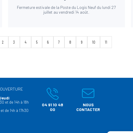
Fermeture estivale de la Poste du Logis Neuf du lundi 27
juillet au vendredi 14 août.
2
3
4
5
6
7
8
9
10
11
’OUVERTURE
Jeudi
30 et de 14h à 18h
04 91 10 48
NOUS
00
CONTACTER
 et de 14h à 17h30